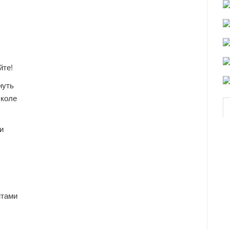
айте!
нуть
школе
и
нтами