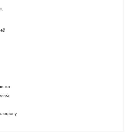
и,
зей
енко
осам:
телефону