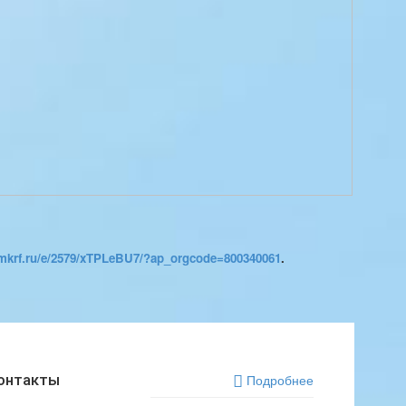
s.mkrf.ru/e/2579/xTPLeBU7/?ap_orgcode=800340061
.
онтакты
Подробнее