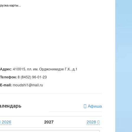
грузка карты...
: 410015, пл. им. Орджоникидзе Г.К., д.1
Адрес
8 (8452) 96-01-23
Телефон:
moudshi1@mail.ru
E-mail:
алендарь
Афиша
2026
2027
2028