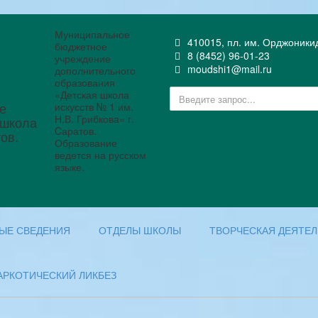
Муниципальное
410015, пл. им. Орджоникидз
бюджетное
8 (8452) 96-01-23
учреждение
moudshi1@mail.ru
дополнительного
образования
«Детская школа
искусств № 1 им.
Н.В. Грибкова» г.
Cаратов.
Образование
ведется на русском
языке.
ЫЕ СВЕДЕНИЯ
ОТДЕЛЫ ШКОЛЫ
ТВОРЧЕСКАЯ ДЕЯТЕ
АРКОТИЧЕСКИЙ ЛИКБЕЗ