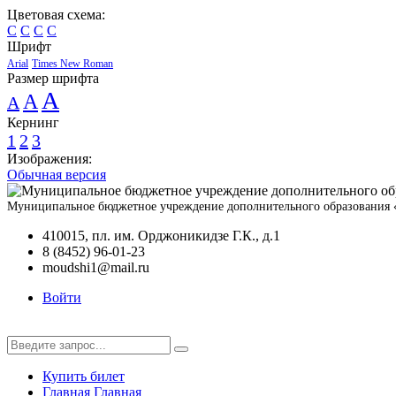
Цветовая схема:
C
C
C
C
Шрифт
Arial
Times New Roman
Размер шрифта
A
A
A
Кернинг
1
2
3
Изображения:
Обычная версия
Муниципальное бюджетное учреждение дополнительного образования «Де
410015, пл. им. Орджоникидзе Г.К., д.1
8 (8452) 96-01-23
moudshi1@mail.ru
Войти
Купить билет
Главная
Главная