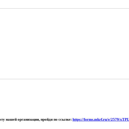
ту нашей организации, пройдя по ссылке:
https://forms.mkrf.ru/e/2579/x