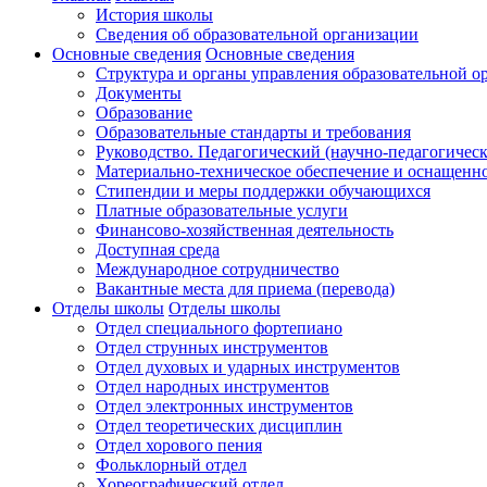
История школы
Сведения об образовательной организации
Основные сведения
Основные сведения
Структура и органы управления образовательной о
Документы
Образование
Образовательные стандарты и требования
Руководство. Педагогический (научно-педагогическ
Материально-техническое обеспечение и оснащенно
Стипендии и меры поддержки обучающихся
Платные образовательные услуги
Финансово-хозяйственная деятельность
Доступная среда
Международное сотрудничество
Вакантные места для приема (перевода)
Отделы школы
Отделы школы
Отдел специального фортепиано
Отдел струнных инструментов
Отдел духовых и ударных инструментов
Отдел народных инструментов
Отдел электронных инструментов
Отдел теоретических дисциплин
Отдел хорового пения
Фольклорный отдел
Хореографический отдел