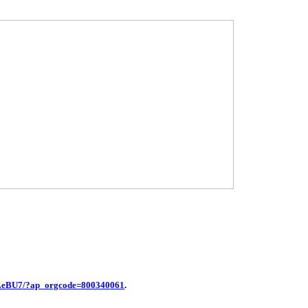
TPLeBU7/?ap_orgcode=800340061
.