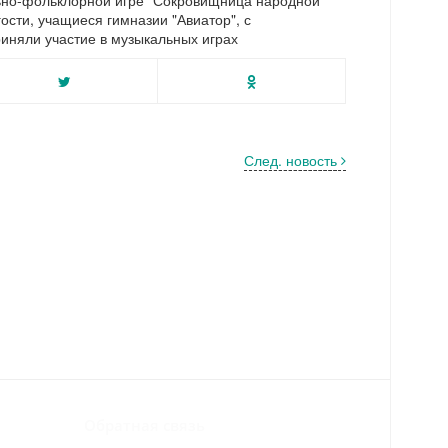
льно-фольклорной игре "Сокровищница народной
ости, учащиеся гимназии "Авиатор", с
иняли участие в музыкальных играх
След. новость
Обратная связь