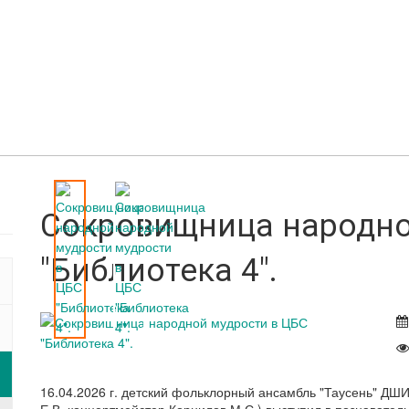
Сокровищница народно
"Библиотека 4".
16.04.2026 г. детский фольклорный ансамбль "Таусень" ДШИ