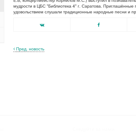
Е.В, концертмейстер Корнилов М.С.) выступил в познавате
мудрости в ЦБС "Библиотека 4" г. Саратова. Приглашённые г
удовольствием слушали традиционные народные песни и пр
Пред. новость
лы
Следуйте за нами