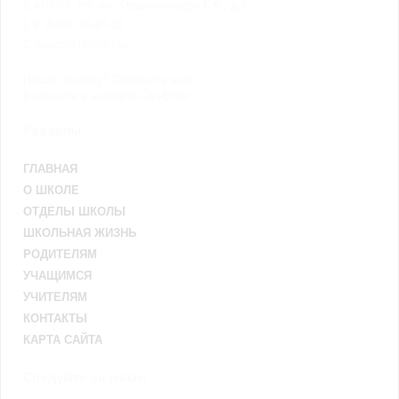
410015, пл. им. Орджоникидзе Г.К., д.1
8 (8452) 96-01-23
moudshi1@mail.ru
Нашли ошибку? Сообщите нам!
Выделите и нажмите Ctr+Enter
Разделы
ГЛАВНАЯ
О ШКОЛЕ
ОТДЕЛЫ ШКОЛЫ
ШКОЛЬНАЯ ЖИЗНЬ
РОДИТЕЛЯМ
УЧАЩИМСЯ
УЧИТЕЛЯМ
КОНТАКТЫ
КАРТА САЙТА
Следуйте за нами