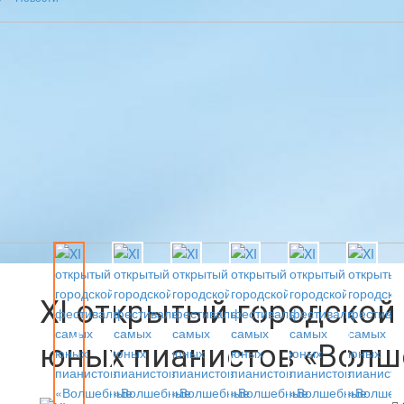
XI открытый городской
юных пианистов «Волш