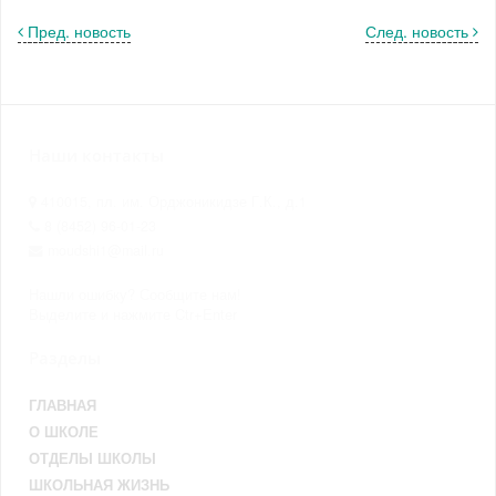
Пред. новость
След. новость
Наши контакты
410015, пл. им. Орджоникидзе Г.К., д.1
8 (8452) 96-01-23
moudshi1@mail.ru
Нашли ошибку? Сообщите нам!
Выделите и нажмите Ctr+Enter
Разделы
ГЛАВНАЯ
О ШКОЛЕ
ОТДЕЛЫ ШКОЛЫ
ШКОЛЬНАЯ ЖИЗНЬ