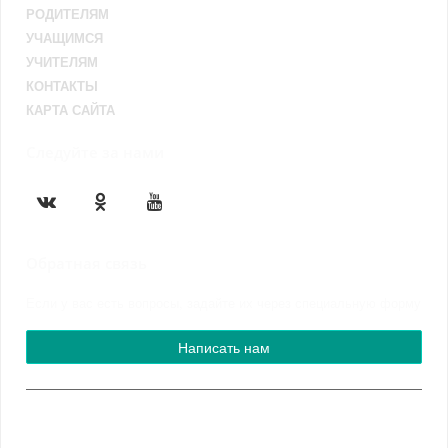
РОДИТЕЛЯМ
УЧАЩИМСЯ
УЧИТЕЛЯМ
КОНТАКТЫ
КАРТА САЙТА
Следуйте за нами
Обратная связь
Если у вас есть вопросы, задайте их через специальную форму
Написать нам
© 1945 - 2024 МБУДО «ДШИ № 1 им. Н.В. Грибкова»