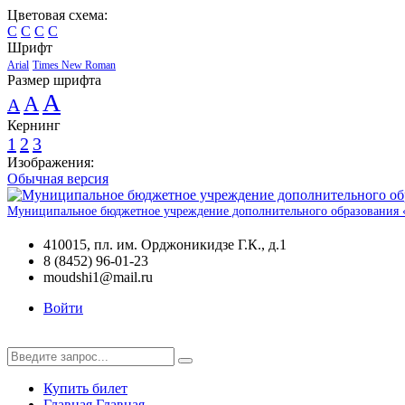
Цветовая схема:
C
C
C
C
Шрифт
Arial
Times New Roman
Размер шрифта
A
A
A
Кернинг
1
2
3
Изображения:
Обычная версия
Муниципальное бюджетное учреждение дополнительного образования «Де
410015, пл. им. Орджоникидзе Г.К., д.1
8 (8452) 96-01-23
moudshi1@mail.ru
Войти
Купить билет
Главная
Главная