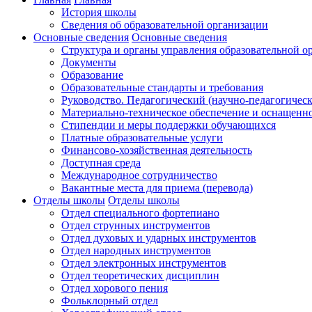
История школы
Сведения об образовательной организации
Основные сведения
Основные сведения
Структура и органы управления образовательной о
Документы
Образование
Образовательные стандарты и требования
Руководство. Педагогический (научно-педагогическ
Материально-техническое обеспечение и оснащенно
Стипендии и меры поддержки обучающихся
Платные образовательные услуги
Финансово-хозяйственная деятельность
Доступная среда
Международное сотрудничество
Вакантные места для приема (перевода)
Отделы школы
Отделы школы
Отдел специального фортепиано
Отдел струнных инструментов
Отдел духовых и ударных инструментов
Отдел народных инструментов
Отдел электронных инструментов
Отдел теоретических дисциплин
Отдел хорового пения
Фольклорный отдел