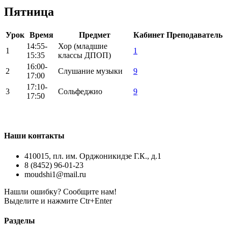
Пятница
Урок
Время
Предмет
Кабинет
Преподаватель
14:55-
Хор (младшие
1
1
15:35
классы ДПОП)
16:00-
2
Слушание музыки
9
17:00
17:10-
3
Сольфеджио
9
17:50
Наши контакты
410015, пл. им. Орджоникидзе Г.К., д.1
8 (8452) 96-01-23
moudshi1@mail.ru
Нашли ошибку? Сообщите нам!
Выделите и нажмите Ctr+Enter
Разделы