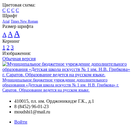
Цветовая схема:
C
C
C
C
Шрифт
Arial
Times New Roman
Размер шрифта
A
A
A
Кернинг
1
2
3
Изображения:
Обычная версия
Муниципальное бюджетное учреждение дополнительного
образования «Детская школа искусств № 1 им. Н.В. Грибкова» г.
Cаратов. Образование ведется на русском языке.
410015, пл. им. Орджоникидзе Г.К., д.1
8 (8452) 96-01-23
moudshi1@mail.ru
Войти