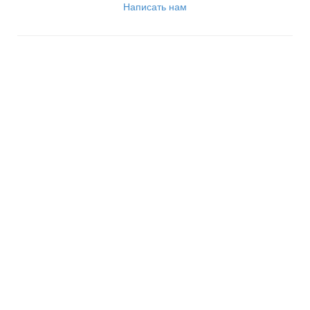
Написать нам
© 1945 - 2024 МБУДО «ДШИ № 1 им. Н.В. Грибкова»
Работает на «SIMAI: Сайт музыкальной школы»